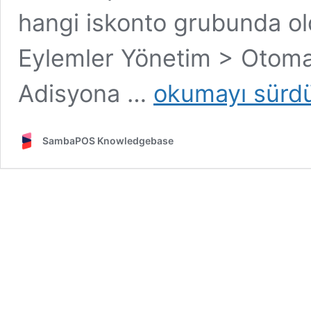
hangi iskonto grubunda ol
Eylemler Yönetim > Otoma
2.4.17.
Adisyona …
okumayı sürd
Müşteri
Gruplarına
Göre
SambaPOS Knowledgebase
Otomatik
İskonto
Yapmak